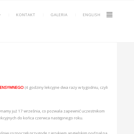
KONTAKT
GALERIA
ENGLISH
Y
TENSYWNEGO
(4 godziny lekcyjne dwa razy w tygodniu, czyli
ynamy już 17 września, co pozwala zapewnić uczestnikom
lekcyjnych do końca czerwca następnego roku.
eśniej rozpoczęli przygodę z językiem angielskim podział na