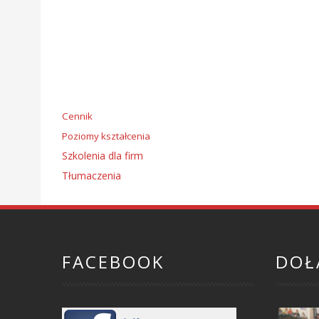
Cennik
Poziomy kształcenia
Szkolenia dla firm
Tłumaczenia
FACEBOOK
DOŁ