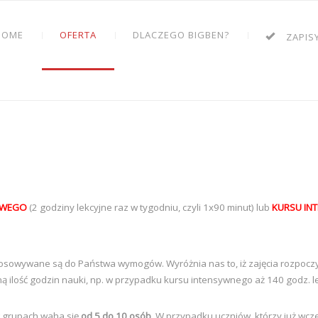
HOME
OFERTA
DLACZEGO BIGBEN?
ZAPIS
OWEGO
(2 godziny lekcyjne raz w tygodniu, czyli 1x90 minut) lub
KURSU IN
osowywane są do Państwa wymogów. Wyróżnia nas to, iż zajęcia rozpocz
 ilość godzin nauki, np. w przypadku kursu intensywnego aż 140 godz. 
w grupach waha się
od 5 do 10 osób
. W przypadku uczniów, którzy już wcz