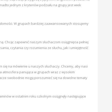
adto jednym z kryteriów podziału na grupy jest wiek
iadomości. W grupach bardziej zaawansowanych stosujemy
ną. Chcąc zapewnić naszym słuchaczom osiągnięcia pełnej
ia, czytania czy rozumienia ze słuchu, jak i umiejętność
iem się na mówienie u naszych słuchaczy. Chcemy, aby nasi
na atmosfera panująca w grupach wraz z wysokim
uchacze swobodnie mogą porozumieć się na dowolne tematy
aminów w ostatnim roku szkolnym osiągnęły następujące