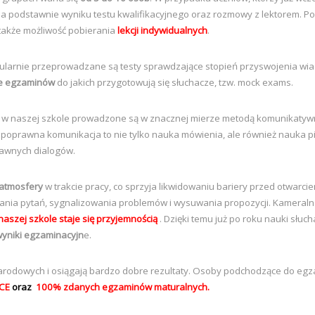
a podstawnie wyniku testu kwalifikacyjnego oraz rozmowy z lektorem. Pon
także możliwość pobierania
lekcji indywidualnych
.
egularnie przeprowadzane są testy sprawdzające stopień przyswojenia w
e egzaminów
do jakich przygotowują się słuchacze, tzw. mock exams.
a w naszej szkole prowadzone są w znacznej mierze metodą komunikatyw
prawna komunikacja to nie tylko nauka mówienia, ale również nauka pisan
rawnych dialogów.
j atmosfery
w trakcie pracy, co sprzyja likwidowaniu bariery przed otwarc
wania pytań, sygnalizowania problemów i wysuwania propozycji. Kameral
aszej szkole staje się przyjemnością
. Dzięki temu już po roku nauki sł
yniki egzaminacyjn
e.
rodowych i osiągają bardzo dobre rezultaty. Osoby podchodzące do egz
FCE
oraz
100% zdanych egzaminów maturalnych.