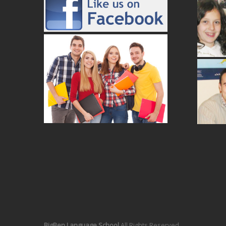
ZAJĘ
D
RE
ZAJĘ
DOR
RE
BigBen Language School
All Rights Reserved.