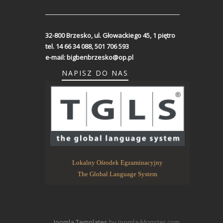
32-800 Brzesko,
ul. Głowackiego 45, 1 piętro
tel. 14 66 34 088, 501 706 593
e-mail:
bigbenbrzesko@op.pl
NAPISZ DO NAS
Lokalny Ośrodek Egzaminacyjny
The Global Language System
Joomla Templates
by Joomla-Monster.com