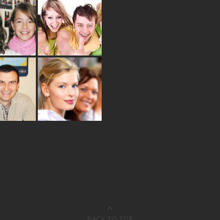
CIA DLA
ZAJĘCIA DLA
ZIECI
MŁODZIEŻY
ADMORE
READMORE
CIA DLA
SZKOLENIA
OSŁYCH
DLA FIRM
ADMORE
READMORE
BACK TO TOP