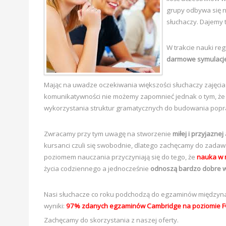
grupy odbywa się n
słuchaczy. Dajemy 
W trakcie nauki r
darmowe symulacj
Mając na uwadze oczekiwania większości słuchaczy zajęci
komunikatywności nie możemy zapomnieć jednak o tym, że po
wykorzystania struktur gramatycznych do budowania pop
Zwracamy przy tym uwagę na stworzenie
miłej i przyjazne
kursanci czuli się swobodnie, dlatego zachęcamy do zada
poziomem nauczania przyczyniają się do tego, że
nauka w n
życia codziennego a jednocześnie
odnoszą bardzo dobre w
Nasi słuchacze co roku podchodzą do egzaminów międzyna
wyniki:
97% zdanych egzaminów Cambridge na poziomie 
Zachęcamy do skorzystania z naszej oferty.