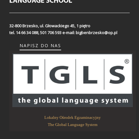
32-800 Brzesko,
ul. Głowackiego 45, 1 piętro
tel. 14 66 34 088, 501 706 593
e-mail:
bigbenbrzesko@op.pl
NAPISZ DO NAS
Lokalny Ośrodek Egzaminacyjny
The Global Language System