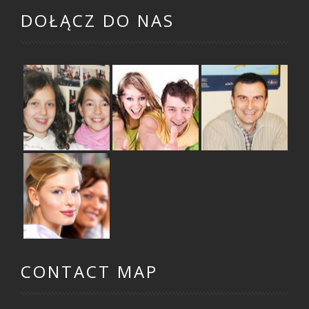
DOŁĄCZ DO NAS
ZAJĘCIA DLA
ZAJĘCIA DLA
ZAJĘCIA DLA
DZIECI
MŁODZIEŻY
DOROSŁYCH
SZKOLENIA
DLA FIRM
CONTACT MAP