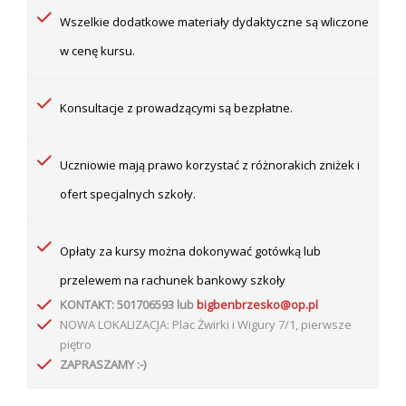
Wszelkie dodatkowe materiały dydaktyczne są wliczone
w cenę kursu.
Konsultacje z prowadzącymi są bezpłatne.
Uczniowie mają prawo korzystać z różnorakich zniżek i
ofert specjalnych szkoły.
Opłaty za kursy można dokonywać gotówką lub
przelewem na rachunek
bankowy szkoły
KONTAKT: 501706593 lub
bigbenbrzesko@op.pl
NOWA LOKALIZACJA: Plac Żwirki i Wigury 7/1, pierwsze
piętro
ZAPRASZAMY :-)